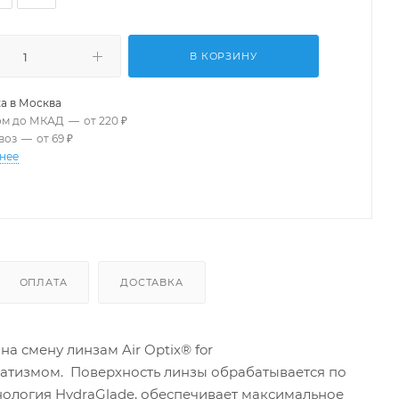
В КОРЗИНУ
а в
Москва
ом до МКАД
—
от 220 ₽
воз
—
от 69 ₽
нее
ОПЛАТА
ДОСТАВКА
а смену линзам Air Optix® for
матизмом. Поверхность линзы обрабатывается по
ехнология HydraGlade, обеспечивает максимальное