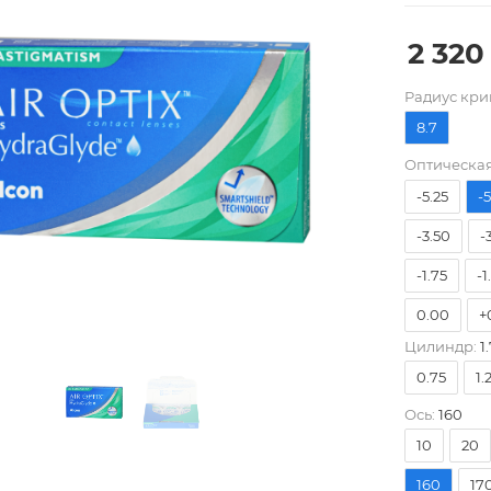
2 320
Pадиус кри
8.7
-8.00
-
Оптическая
-5.25
-
-3.50
-
-1.75
-1
0.00
+
Цилиндр:
1.
+1.75
+
0.75
1.
+3.50
+
Ось:
160
10
20
160
17