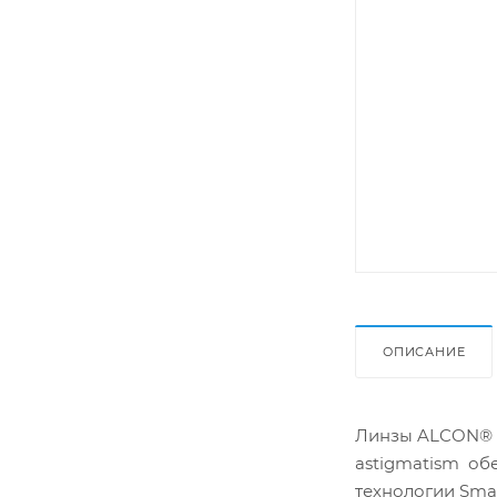
ОПИСАНИЕ
Линзы ALCON® AI
astigmatism об
технологии Smar