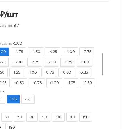
₽
/шт
визны:
8.7
7.50
-7.00
-6.50
-6.00
-5.75
-5.50
 сила:
-5.00
5.00
-4.75
-4.50
-4.25
-4.00
-3.75
3.25
-3.00
-2.75
-2.50
-2.25
-2.00
.50
-1.25
-1.00
-0.75
-0.50
-0.25
0.25
+0.50
+0.75
+1.00
+1.25
+1.50
75
2.00
+2.25
+2.50
+2.75
+3.00
+3.25
25
1.75
2.25
3.75
+4.00
30
70
80
90
100
110
150
0
180