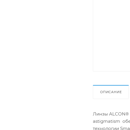
ОПИСАНИЕ
Линзы ALCON® AI
astigmatism об
технологии Smar