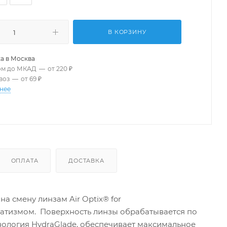
В КОРЗИНУ
а в
Москва
ом до МКАД
—
от 220 ₽
воз
—
от 69 ₽
нее
ОПЛАТА
ДОСТАВКА
а смену линзам Air Optix® for
матизмом. Поверхность линзы обрабатывается по
ехнология HydraGlade, обеспечивает максимальное