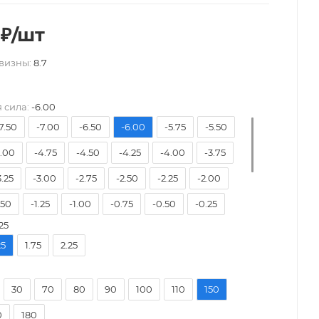
₽
/шт
визны:
8.7
 сила:
-6.00
7.50
-7.00
-6.50
-6.00
-5.75
-5.50
5.00
-4.75
-4.50
-4.25
-4.00
-3.75
3.25
-3.00
-2.75
-2.50
-2.25
-2.00
.50
-1.25
-1.00
-0.75
-0.50
-0.25
25
0.25
+0.50
+0.75
+1.00
+1.25
+1.50
25
1.75
2.25
2.00
+2.25
+2.50
+2.75
+3.00
+3.25
3.75
+4.00
30
70
80
90
100
110
150
0
180