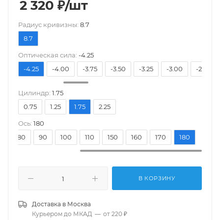
2 320
₽
/шт
Pадиус кривизны:
8.7
8.7
Оптическая сила:
-4.25
4.50
-4.25
-4.00
-3.75
-3.50
-3.25
-3.00
-2.75
Цилиндр:
1.75
0.75
1.25
1.75
2.25
Ось:
180
0
80
90
100
110
150
160
170
180
В КОРЗИНУ
Доставка в
Москва
Курьером до МКАД
—
от 220 ₽