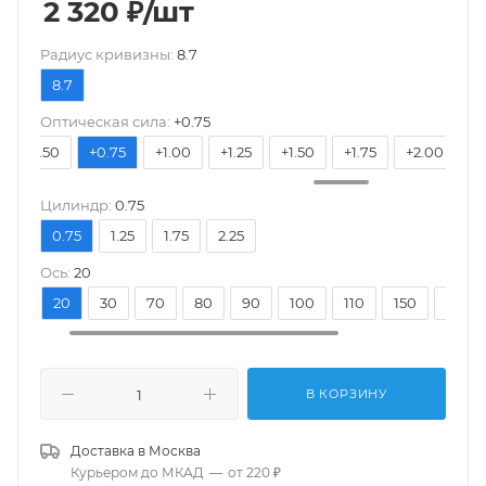
2 320
₽
/шт
Pадиус кривизны:
8.7
8.7
Оптическая сила:
+0.75
+0.50
+0.75
+1.00
+1.25
+1.50
+1.75
+2.00
+
Цилиндр:
0.75
0.75
1.25
1.75
2.25
Ось:
20
10
20
30
70
80
90
100
110
150
160
В КОРЗИНУ
Доставка в
Москва
Курьером до МКАД
—
от 220 ₽