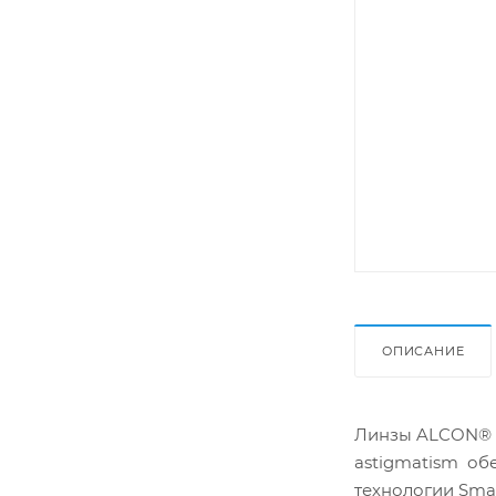
ОПИСАНИЕ
Линзы ALCON® AI
astigmatism об
технологии Smar