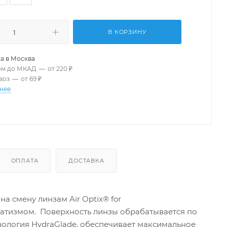
В КОРЗИНУ
а в
Москва
ом до МКАД
—
от 220 ₽
воз
—
от 69 ₽
нее
ОПЛАТА
ДОСТАВКА
а смену линзам Air Optix® for
матизмом. Поверхность линзы обрабатывается по
ехнология HydraGlade, обеспечивает максимальное