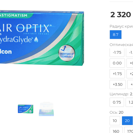
2 320
-8.00
-
Pадиус кри
-5.25
-
8.7
-3.50
-
Оптическая
-1.75
-1
0.00
+
+1.75
+
+3.50
+
Цилиндр:
2
0.75
1.
Ось:
20
10
20
160
17