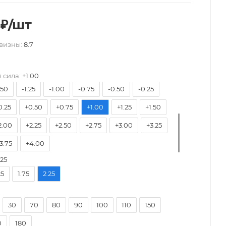
₽
/шт
7.50
-7.00
-6.50
-6.00
-5.75
-5.50
визны:
8.7
5.00
-4.75
-4.50
-4.25
-4.00
-3.75
3.25
-3.00
-2.75
-2.50
-2.25
-2.00
 сила:
+1.00
.50
-1.25
-1.00
-0.75
-0.50
-0.25
0.25
+0.50
+0.75
+1.00
+1.25
+1.50
2.00
+2.25
+2.50
+2.75
+3.00
+3.25
3.75
+4.00
.25
25
1.75
2.25
30
70
80
90
100
110
150
0
180