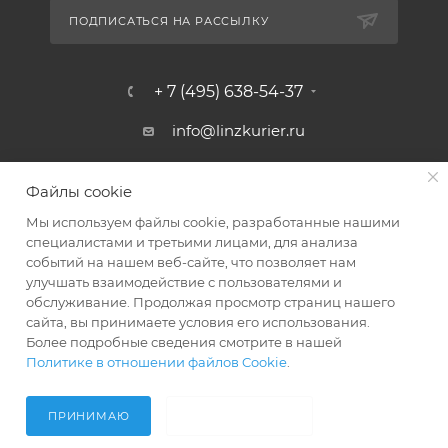
ПОДПИСАТЬСЯ НА РАССЫЛКУ
+ 7 (495) 638-54-37
info@linzkurier.ru
г. Москва, ул. Искры 31/1
Файлы cookie
Мы используем файлы cookie, разработанные нашими
специалистами и третьими лицами, для анализа
событий на нашем веб-сайте, что позволяет нам
улучшать взаимодействие с пользователями и
обслуживание. Продолжая просмотр страниц нашего
сайта, вы принимаете условия его использования.
Более подробные сведения смотрите в нашей
Политике в отношении файлов Cookie
.
2008 - 2026 © Интернет магазин Линз Курьер
ПРИНИМАЮ
НЕ ПРИНИМАЮ
Главная
Кабинет
Корзина
Акции
Контакты
Услуги