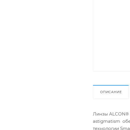
ОПИСАНИЕ
Линзы ALCON® AI
astigmatism об
технологии Smar