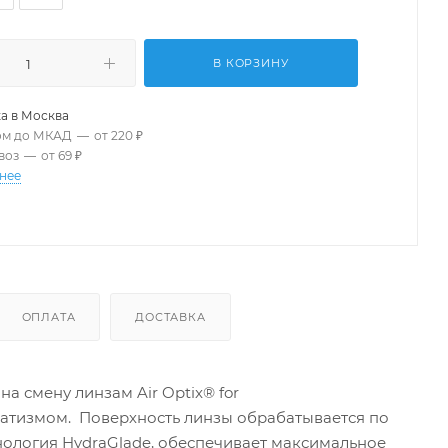
В КОРЗИНУ
а в
Москва
ом до МКАД
—
от 220 ₽
воз
—
от 69 ₽
нее
ОПЛАТА
ДОСТАВКА
а смену линзам Air Optix® for
матизмом. Поверхность линзы обрабатывается по
ехнология HydraGlade, обеспечивает максимальное