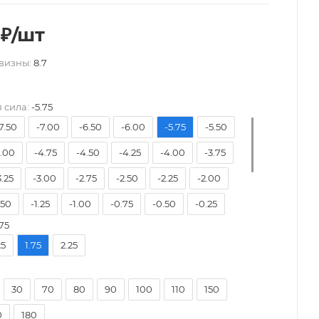
₽
/шт
визны:
8.7
 сила:
-5.75
7.50
-7.00
-6.50
-6.00
-5.75
-5.50
5.00
-4.75
-4.50
-4.25
-4.00
-3.75
3.25
-3.00
-2.75
-2.50
-2.25
-2.00
.50
-1.25
-1.00
-0.75
-0.50
-0.25
75
0.25
+0.50
+0.75
+1.00
+1.25
+1.50
25
1.75
2.25
2.00
+2.25
+2.50
+2.75
+3.00
+3.25
3.75
+4.00
30
70
80
90
100
110
150
0
180