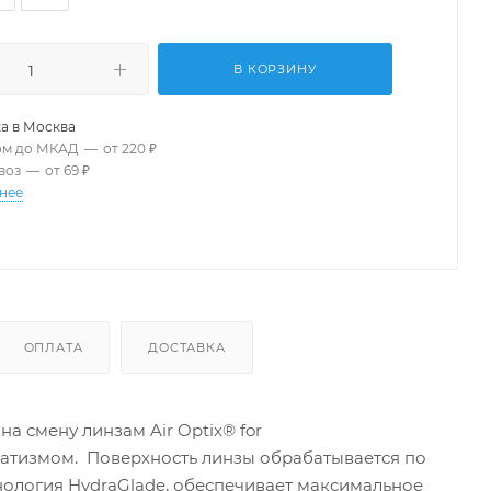
В КОРЗИНУ
а в
Москва
ом до МКАД
—
от 220 ₽
воз
—
от 69 ₽
нее
ОПЛАТА
ДОСТАВКА
а смену линзам Air Optix® for
матизмом. Поверхность линзы обрабатывается по
ехнология HydraGlade, обеспечивает максимальное