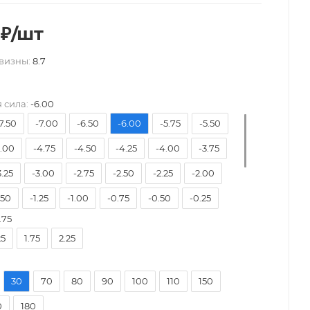
₽
/шт
визны:
8.7
 сила:
-6.00
7.50
-7.00
-6.50
-6.00
-5.75
-5.50
5.00
-4.75
-4.50
-4.25
-4.00
-3.75
3.25
-3.00
-2.75
-2.50
-2.25
-2.00
.50
-1.25
-1.00
-0.75
-0.50
-0.25
.75
0.25
+0.50
+0.75
+1.00
+1.25
+1.50
25
1.75
2.25
2.00
+2.25
+2.50
+2.75
+3.00
+3.25
3.75
+4.00
30
70
80
90
100
110
150
0
180