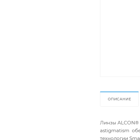
ОПИСАНИЕ
Линзы ALCON® AI
astigmatism об
технологии Smar