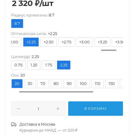
2 320
₽
/шт
Pадиус кривизны:
8.7
8.7
Оптическая сила:
+2.25
+2.00
+2.25
+2.50
+2.75
+3.00
+3.25
+3.50
Цилиндр:
2.25
0.75
1.25
1.75
2.25
Ось:
20
10
20
30
70
80
90
100
110
150
160
В КОРЗИНУ
Доставка в
Москва
Курьером до МКАД
—
от 220 ₽