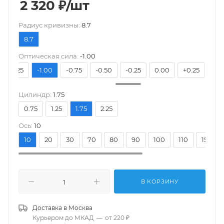
2 320
₽
/шт
Pадиус кривизны:
8.7
8.7
Оптическая сила:
-1.00
-1.25
-1.00
-0.75
-0.50
-0.25
0.00
+0.25
+0.
Цилиндр:
1.75
0.75
1.25
1.75
2.25
Ось:
10
10
20
30
70
80
90
100
110
150
В КОРЗИНУ
Доставка в
Москва
Курьером до МКАД
—
от 220 ₽