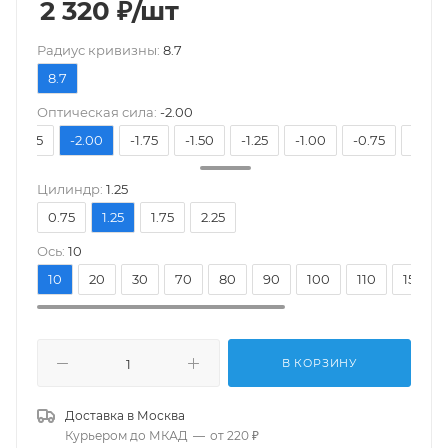
2 320
₽
/шт
Pадиус кривизны:
8.7
8.7
Оптическая сила:
-2.00
-2.25
-2.00
-1.75
-1.50
-1.25
-1.00
-0.75
-0.50
Цилиндр:
1.25
0.75
1.25
1.75
2.25
Ось:
10
10
20
30
70
80
90
100
110
150
В КОРЗИНУ
Доставка в
Москва
Курьером до МКАД
—
от 220 ₽