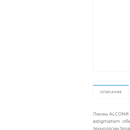
ОПИСАНИЕ
Линзы ALCON® AI
astigmatism об
технологии Smar