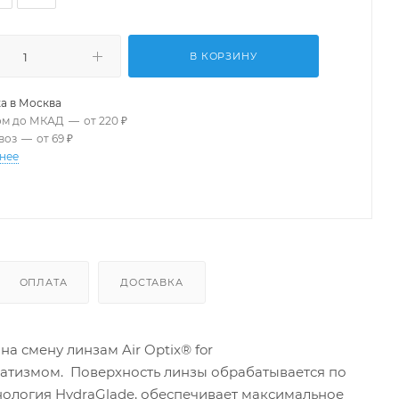
В КОРЗИНУ
а в
Москва
ом до МКАД
—
от 220 ₽
воз
—
от 69 ₽
нее
ОПЛАТА
ДОСТАВКА
а смену линзам Air Optix® for
матизмом. Поверхность линзы обрабатывается по
ехнология HydraGlade, обеспечивает максимальное