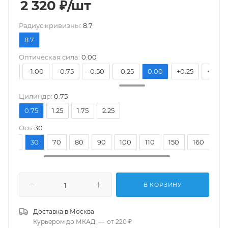
2 320
₽
/шт
Pадиус кривизны:
8.7
8.7
Оптическая сила:
0.00
-1.25
-1.00
-0.75
-0.50
-0.25
0.00
+0.25
+0.50
Цилиндр:
0.75
0.75
1.25
1.75
2.25
Ось:
30
20
30
70
80
90
100
110
150
160
17
В КОРЗИНУ
Доставка в
Москва
Курьером до МКАД
—
от 220 ₽