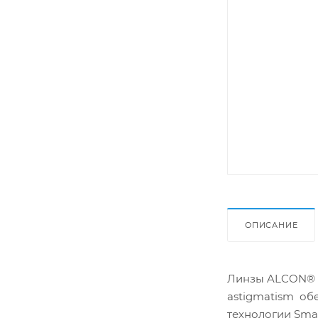
ОПИСАНИЕ
Линзы ALCON® AI
astigmatism об
технологии Smar