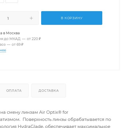
В КОРЗИНУ
а в
Москва
ом до МКАД
—
от 220 ₽
воз
—
от 69 ₽
нее
ОПЛАТА
ДОСТАВКА
а смену линзам Air Optix® for
матизмом. Поверхность линзы обрабатывается по
ехнология HydraGlade, обеспечивает максимальное