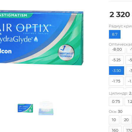
2 320
Pадиус кри
8.7
Оптическая
-8.00
-
-5.25
-
-3.50
-
-1.75
-1
0.00
+
Цилиндр:
2
0.75
1.
+1.75
+
Ось:
30
+3.50
+
10
20
160
17