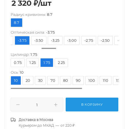
2 320
₽
/шт
Pадиус кривизны:
8.7
8.7
Оптическая сила:
-3.75
-4.00
-3.75
-3.50
-3.25
-3.00
-2.75
-2.50
-2.25
Цилиндр:
1.75
0.75
1.25
1.75
2.25
Ось:
10
10
20
30
70
80
90
100
110
150
В КОРЗИНУ
Доставка в
Москва
Курьером до МКАД
—
от 220 ₽