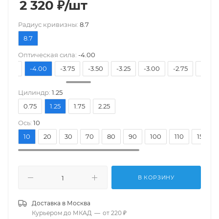
2 320
₽
/шт
Pадиус кривизны:
8.7
8.7
Оптическая сила:
-4.00
-4.25
-4.00
-3.75
-3.50
-3.25
-3.00
-2.75
-2.50
Цилиндр:
1.25
0.75
1.25
1.75
2.25
Ось:
10
10
20
30
70
80
90
100
110
150
В КОРЗИНУ
Доставка в
Москва
Курьером до МКАД
—
от 220 ₽