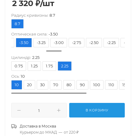
2 320
₽
/шт
Pадиус кривизны:
8.7
8.7
Оптическая сила:
-3.50
-3.75
-3.50
-3.25
-3.00
-2.75
-2.50
-2.25
-2.00
Цилиндр:
2.25
0.75
1.25
1.75
2.25
Ось:
10
10
20
30
70
80
90
100
110
150
В КОРЗИНУ
Доставка в
Москва
Курьером до МКАД
—
от 220 ₽