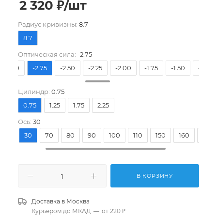
2 320
₽
/шт
Pадиус кривизны:
8.7
8.7
Оптическая сила:
-2.75
-3.00
-2.75
-2.50
-2.25
-2.00
-1.75
-1.50
-1.25
Цилиндр:
0.75
0.75
1.25
1.75
2.25
Ось:
30
20
30
70
80
90
100
110
150
160
170
В КОРЗИНУ
Доставка в
Москва
Курьером до МКАД
—
от 220 ₽