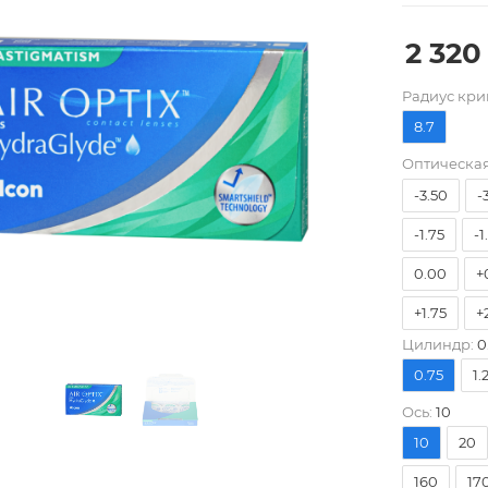
2 320
Pадиус кри
-8.00
-
8.7
-5.25
-
Оптическая
-3.50
-
-1.75
-1
0.00
+
+1.75
+
Цилиндр:
0
+3.50
+
0.75
1.
Ось:
10
10
20
160
17