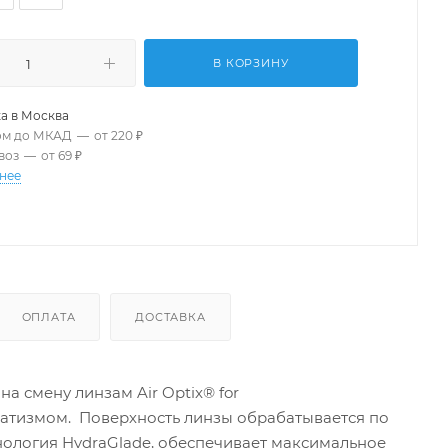
В КОРЗИНУ
а в
Москва
ом до МКАД
—
от 220 ₽
воз
—
от 69 ₽
нее
ОПЛАТА
ДОСТАВКА
а смену линзам Air Optix® for
матизмом. Поверхность линзы обрабатывается по
ехнология HydraGlade, обеспечивает максимальное