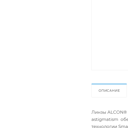
ОПИСАНИЕ
Линзы ALCON® AI
astigmatism об
технологии Smar