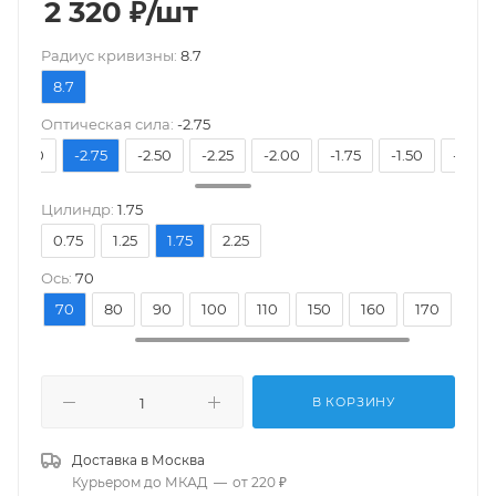
2 320
₽
/шт
Pадиус кривизны:
8.7
8.7
Оптическая сила:
-2.75
-3.00
-2.75
-2.50
-2.25
-2.00
-1.75
-1.50
-1.25
Цилиндр:
1.75
0.75
1.25
1.75
2.25
Ось:
70
30
70
80
90
100
110
150
160
170
180
В КОРЗИНУ
Доставка в
Москва
Курьером до МКАД
—
от 220 ₽