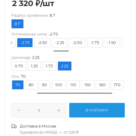
2 320
₽
/шт
Pадиус кривизны:
8.7
8.7
Оптическая сила:
-2.75
-3.00
-2.75
-2.50
-2.25
-2.00
-1.75
-1.50
-1.25
Цилиндр:
2.25
0.75
1.25
1.75
2.25
Ось:
70
30
70
80
90
100
110
150
160
170
180
В КОРЗИНУ
Доставка в
Москва
Курьером до МКАД
—
от 220 ₽