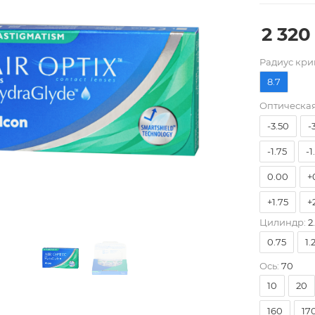
2 320
Pадиус кри
-8.00
-
8.7
-5.25
-
Оптическая
-3.50
-
-1.75
-1
0.00
+
+1.75
+
Цилиндр:
2
+3.50
+
0.75
1.
Ось:
70
10
20
160
17