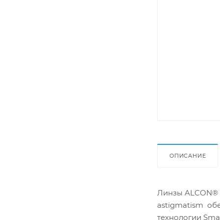
ОПИСАНИЕ
Линзы ALCON® AI
astigmatism об
технологии Smar