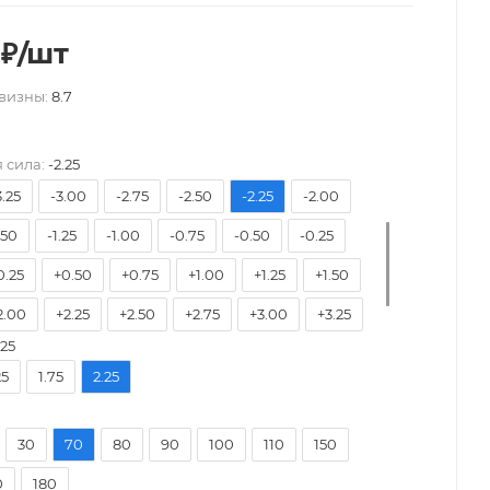
₽
/шт
визны:
8.7
7.50
-7.00
-6.50
-6.00
-5.75
-5.50
5.00
-4.75
-4.50
-4.25
-4.00
-3.75
 сила:
-2.25
3.25
-3.00
-2.75
-2.50
-2.25
-2.00
.50
-1.25
-1.00
-0.75
-0.50
-0.25
0.25
+0.50
+0.75
+1.00
+1.25
+1.50
2.00
+2.25
+2.50
+2.75
+3.00
+3.25
.25
3.75
+4.00
25
1.75
2.25
30
70
80
90
100
110
150
0
180