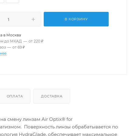
В КОРЗИНУ
а в
Москва
ом до МКАД
—
от 220 ₽
воз
—
от 69 ₽
нее
ОПЛАТА
ДОСТАВКА
а смену линзам Air Optix® for
матизмом. Поверхность линзы обрабатывается по
ехнология HydraGlade, обеспечивает максимальное