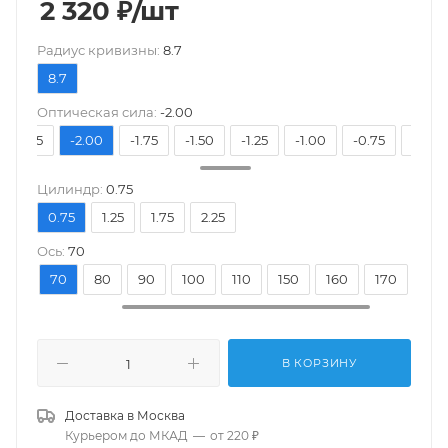
2 320
₽
/шт
Pадиус кривизны:
8.7
8.7
Оптическая сила:
-2.00
-2.25
-2.00
-1.75
-1.50
-1.25
-1.00
-0.75
-0.50
Цилиндр:
0.75
0.75
1.25
1.75
2.25
Ось:
70
30
70
80
90
100
110
150
160
170
180
В КОРЗИНУ
Доставка в
Москва
Курьером до МКАД
—
от 220 ₽