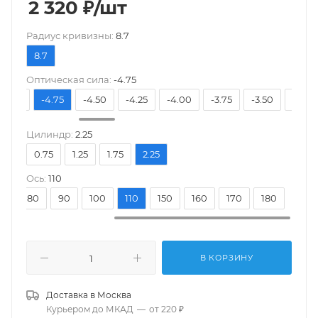
2 320
₽
/шт
Pадиус кривизны:
8.7
8.7
Оптическая сила:
-4.75
-5.00
-4.75
-4.50
-4.25
-4.00
-3.75
-3.50
-3.25
Цилиндр:
2.25
0.75
1.25
1.75
2.25
Ось:
110
70
80
90
100
110
150
160
170
180
В КОРЗИНУ
Доставка в
Москва
Курьером до МКАД
—
от 220 ₽