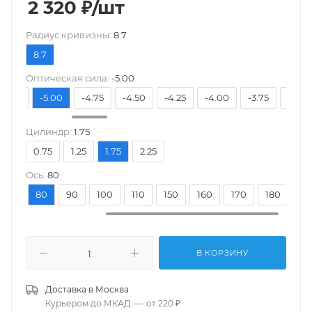
2 320
₽
/шт
Pадиус кривизны:
8.7
8.7
Оптическая сила:
-5.00
-5.25
-5.00
-4.75
-4.50
-4.25
-4.00
-3.75
-3.50
Цилиндр:
1.75
0.75
1.25
1.75
2.25
Ось:
80
70
80
90
100
110
150
160
170
180
В КОРЗИНУ
Доставка в
Москва
Курьером до МКАД
—
от 220 ₽