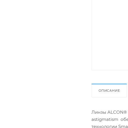
ОПИСАНИЕ
Линзы ALCON® AI
astigmatism об
технологии Smar