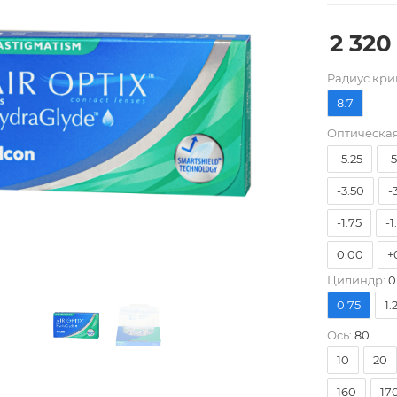
2 320
Pадиус кри
8.7
-8.00
-
Оптическая
-5.25
-
-3.50
-
-1.75
-1
0.00
+
Цилиндр:
0
+1.75
+
0.75
1.
+3.50
+
Ось:
80
10
20
160
17