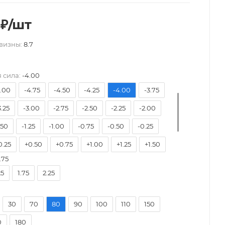
₽
/шт
визны:
8.7
7.50
-7.00
-6.50
-6.00
-5.75
-5.50
 сила:
-4.00
5.00
-4.75
-4.50
-4.25
-4.00
-3.75
3.25
-3.00
-2.75
-2.50
-2.25
-2.00
.50
-1.25
-1.00
-0.75
-0.50
-0.25
0.25
+0.50
+0.75
+1.00
+1.25
+1.50
.75
2.00
+2.25
+2.50
+2.75
+3.00
+3.25
25
1.75
2.25
3.75
+4.00
30
70
80
90
100
110
150
0
180