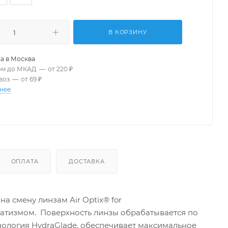
В КОРЗИНУ
а в
Москва
ом до МКАД
—
от 220 ₽
воз
—
от 69 ₽
нее
ОПЛАТА
ДОСТАВКА
а смену линзам Air Optix® for
матизмом. Поверхность линзы обрабатывается по
ехнология HydraGlade, обеспечивает максимальное