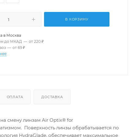
В КОРЗИНУ
а в
Москва
ом до МКАД
—
от 220 ₽
воз
—
от 69 ₽
нее
ОПЛАТА
ДОСТАВКА
а смену линзам Air Optix® for
матизмом. Поверхность линзы обрабатывается по
ехнология HydraGlade, обеспечивает максимальное