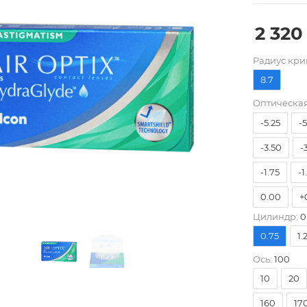
2 320
Pадиус кри
8.7
-8.00
-
Оптическая
-5.25
-
-3.50
-
-1.75
-1
0.00
+
Цилиндр:
0
+1.75
+
0.75
1.
+3.50
+
Ось:
100
10
20
160
17