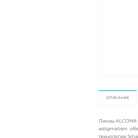
ОПИСАНИЕ
Линзы ALCON® AI
astigmatism об
технологии Smar