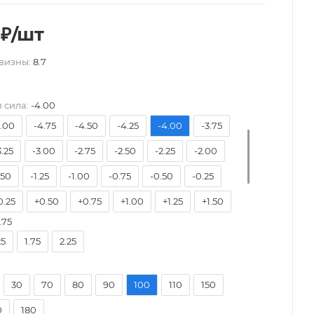
₽
/шт
визны:
8.7
7.50
-7.00
-6.50
-6.00
-5.75
-5.50
 сила:
-4.00
5.00
-4.75
-4.50
-4.25
-4.00
-3.75
3.25
-3.00
-2.75
-2.50
-2.25
-2.00
.50
-1.25
-1.00
-0.75
-0.50
-0.25
0.25
+0.50
+0.75
+1.00
+1.25
+1.50
.75
2.00
+2.25
+2.50
+2.75
+3.00
+3.25
25
1.75
2.25
3.75
+4.00
30
70
80
90
100
110
150
0
180