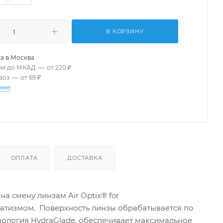
В КОРЗИНУ
а в
Москва
ом до МКАД
—
от 220 ₽
воз
—
от 69 ₽
нее
ОПЛАТА
ДОСТАВКА
а смену линзам Air Optix® for
матизмом. Поверхность линзы обрабатывается по
ехнология HydraGlade, обеспечивает максимальное