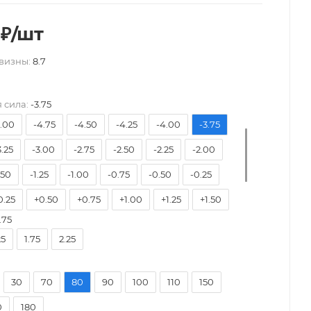
₽
/шт
визны:
8.7
7.50
-7.00
-6.50
-6.00
-5.75
-5.50
 сила:
-3.75
5.00
-4.75
-4.50
-4.25
-4.00
-3.75
3.25
-3.00
-2.75
-2.50
-2.25
-2.00
.50
-1.25
-1.00
-0.75
-0.50
-0.25
0.25
+0.50
+0.75
+1.00
+1.25
+1.50
.75
2.00
+2.25
+2.50
+2.75
+3.00
+3.25
25
1.75
2.25
3.75
+4.00
30
70
80
90
100
110
150
0
180