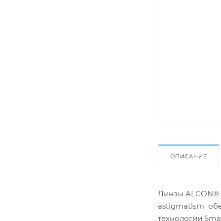
ОПИСАНИЕ
Линзы ALCON® AI
astigmatism об
технологии Smar