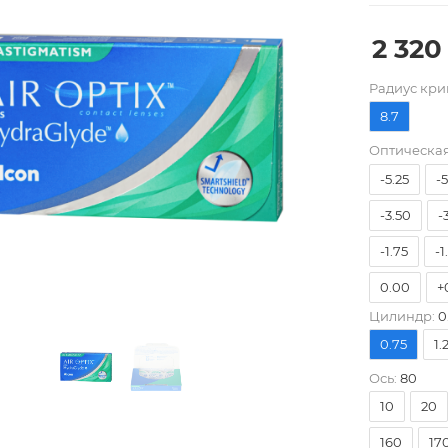
2 320
Pадиус кри
8.7
-8.00
-
Оптическая
-5.25
-
-3.50
-
-1.75
-1
0.00
+
Цилиндр:
0
+1.75
+
0.75
1.
+3.50
+
Ось:
80
10
20
160
17