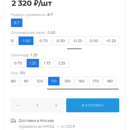
2 320
₽
/шт
Pадиус кривизны:
8.7
8.7
Оптическая сила:
-1.00
-1.25
-1.00
-0.75
-0.50
-0.25
0.00
+0.25
+0.
Цилиндр:
1.25
0.75
1.25
1.75
2.25
Ось:
110
70
80
90
100
110
150
160
170
180
В КОРЗИНУ
Доставка в
Москва
Курьером до МКАД
—
от 220 ₽