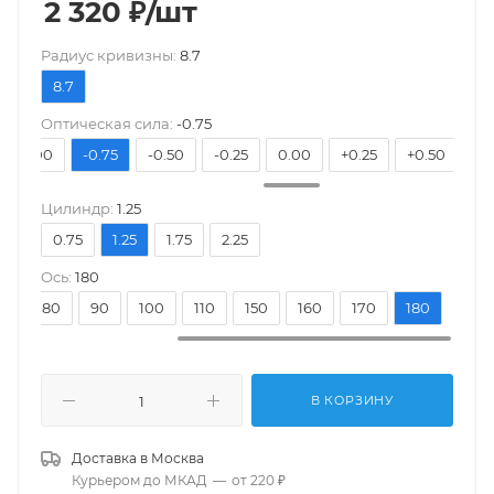
2 320
₽
/шт
Pадиус кривизны:
8.7
8.7
Оптическая сила:
-0.75
-1.00
-0.75
-0.50
-0.25
0.00
+0.25
+0.50
+0
Цилиндр:
1.25
0.75
1.25
1.75
2.25
Ось:
180
70
80
90
100
110
150
160
170
180
В КОРЗИНУ
Доставка в
Москва
Курьером до МКАД
—
от 220 ₽