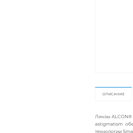
ОПИСАНИЕ
Линзы ALCON® AI
astigmatism об
технологии Smar