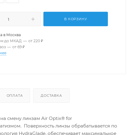
В КОРЗИНУ
а в
Москва
ом до МКАД
—
от 220 ₽
воз
—
от 69 ₽
нее
ОПЛАТА
ДОСТАВКА
а смену линзам Air Optix® for
матизмом. Поверхность линзы обрабатывается по
ехнология HydraGlade, обеспечивает максимальное