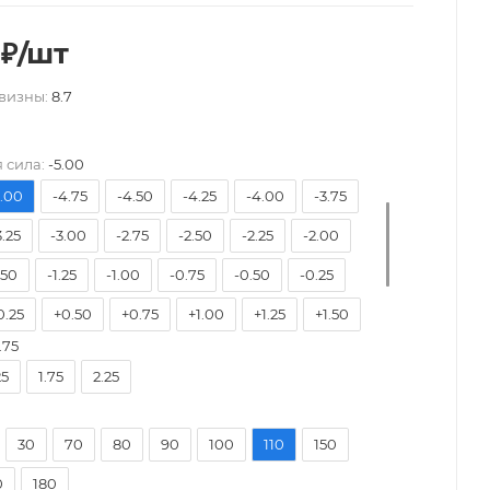
₽
/шт
визны:
8.7
7.50
-7.00
-6.50
-6.00
-5.75
-5.50
 сила:
-5.00
5.00
-4.75
-4.50
-4.25
-4.00
-3.75
3.25
-3.00
-2.75
-2.50
-2.25
-2.00
.50
-1.25
-1.00
-0.75
-0.50
-0.25
0.25
+0.50
+0.75
+1.00
+1.25
+1.50
.75
2.00
+2.25
+2.50
+2.75
+3.00
+3.25
25
1.75
2.25
3.75
+4.00
30
70
80
90
100
110
150
0
180