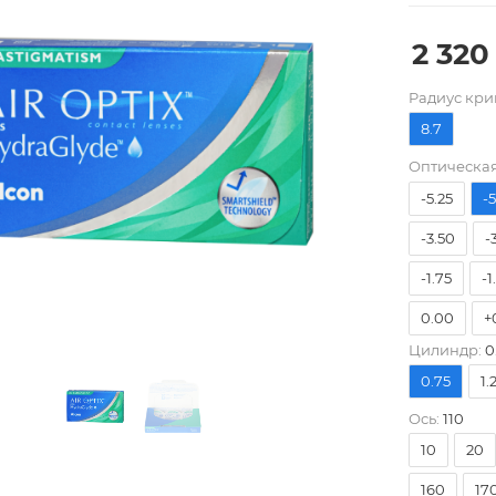
2 320
Pадиус кри
8.7
-8.00
-
Оптическая
-5.25
-
-3.50
-
-1.75
-1
0.00
+
Цилиндр:
0
+1.75
+
0.75
1.
+3.50
+
Ось:
110
10
20
160
17