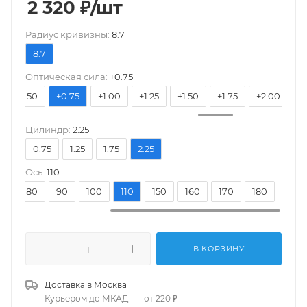
2 320
₽
/шт
Pадиус кривизны:
8.7
8.7
Оптическая сила:
+0.75
+0.50
+0.75
+1.00
+1.25
+1.50
+1.75
+2.00
+
Цилиндр:
2.25
0.75
1.25
1.75
2.25
Ось:
110
70
80
90
100
110
150
160
170
180
В КОРЗИНУ
Доставка в
Москва
Курьером до МКАД
—
от 220 ₽