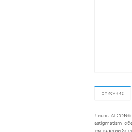
ОПИСАНИЕ
Линзы ALCON® AI
astigmatism об
технологии Smar