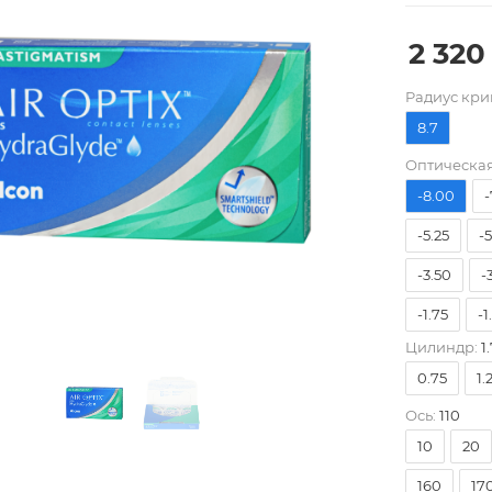
2 320
Pадиус кри
8.7
Оптическая
-8.00
-
-5.25
-
-3.50
-
-1.75
-1
Цилиндр:
1.
0.00
+
0.75
1.
+1.75
+
Ось:
110
+3.50
+
10
20
160
17