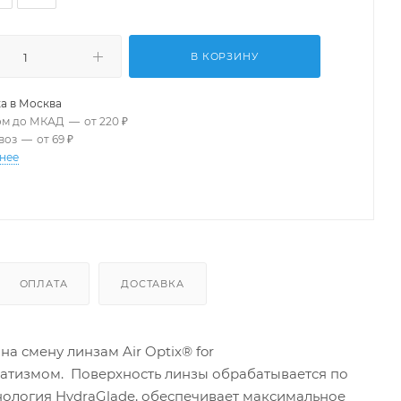
В КОРЗИНУ
а в
Москва
ом до МКАД
—
от 220 ₽
воз
—
от 69 ₽
нее
ОПЛАТА
ДОСТАВКА
а смену линзам Air Optix® for
матизмом. Поверхность линзы обрабатывается по
ехнология HydraGlade, обеспечивает максимальное