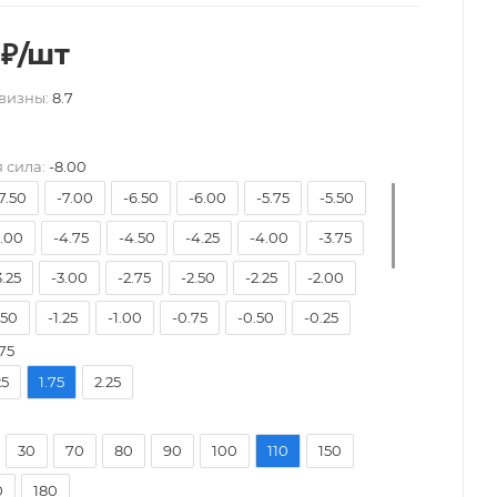
₽
/шт
визны:
8.7
 сила:
-8.00
7.50
-7.00
-6.50
-6.00
-5.75
-5.50
5.00
-4.75
-4.50
-4.25
-4.00
-3.75
3.25
-3.00
-2.75
-2.50
-2.25
-2.00
.50
-1.25
-1.00
-0.75
-0.50
-0.25
75
0.25
+0.50
+0.75
+1.00
+1.25
+1.50
25
1.75
2.25
2.00
+2.25
+2.50
+2.75
+3.00
+3.25
3.75
+4.00
30
70
80
90
100
110
150
0
180