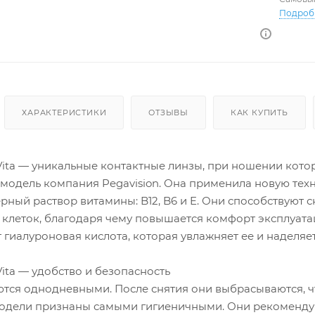
Подроб
ХАРАКТЕРИСТИКИ
ОТЗЫВЫ
КАК КУПИТЬ
Vita — уникальные контактные линзы, при ношении кото
 модель компания Pegavision. Она применила новую тех
рный раствор витамины: B12, B6 и E. Они способствуют
 клеток, благодаря чему повышается комфорт эксплуатац
т гиалуроновая кислота, которая увлажняет ее и наделя
ita — удобство и безопасность
тся однодневными. После снятия они выбрасываются, чт
дели признаны самыми гигиеничными. Они рекомендую