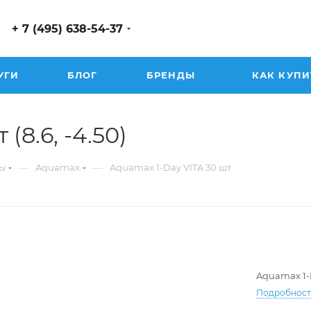
+ 7 (495) 638-54-37
УГИ
БЛОГ
БРЕНДЫ
КАК КУПИ
(8.6, -4.50)
—
—
ы
Aquamax
Aquamax 1-Day VITA 30 шт
Aquamax 1-
Подробнос