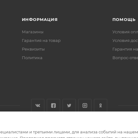
ИНФОРМАЦИЯ
ПОМОЩЬ
Магазины
Условия оп
Гарантия на товар
Условия дос
Реквизиты
Гарантия на
Политика
Вопрос-отв
циалистами и третьими лицами, для анализа событий на нашем в
живание. Продолжая просмотр страниц нашего сайта, вы приним