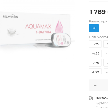
1 789
Pадиус кри
-12.00
8.6
-9.00
Оптическая
-5.75
-
-4.25
-
-2.75
-
-1.00
-
+2.50
Доставк
Курьер
Самовы