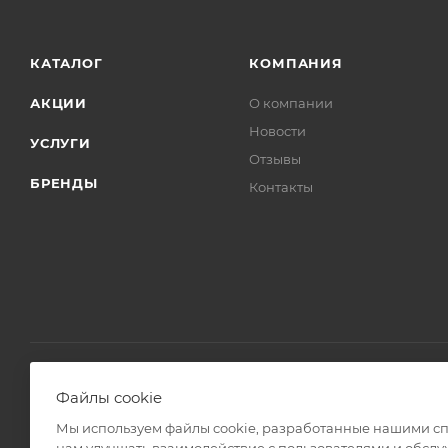
КАТАЛОГ
КОМПАНИЯ
АКЦИИ
О компании
Новости
УСЛУГИ
Отзывы
БРЕНДЫ
Контакты
Файлы cookie
2008 - 2026 © Интернет магазин Линз Курьер
Мы используем файлы cookie, разработанные нашими спе
нам улучшать взаимодействие с пользователями и обслу