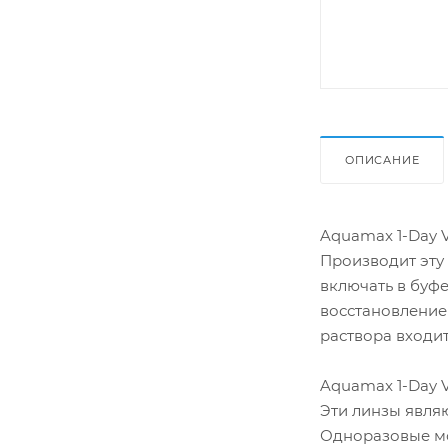
ОПИСАНИЕ
Aquamax 1-Day 
Производит эту
включать в буфе
восстановление
раствора входи
Aquamax 1-Day V
Эти линзы являю
Одноразовые мо