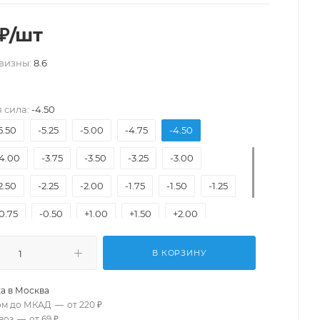
₽
/шт
визны:
8.6
-11.50
-11.00
-10.50
-10.00
-9.50
-8.50
-8.00
-7.50
-7.00
-6.00
 сила:
-4.50
5.50
-5.25
-5.00
-4.75
-4.50
4.00
-3.75
-3.50
-3.25
-3.00
2.50
-2.25
-2.00
-1.75
-1.50
-1.25
0.75
-0.50
+1.00
+1.50
+2.00
+3.00
+3.50
+4.00
В КОРЗИНУ
а в
Москва
ом до МКАД
—
от 220 ₽
воз
—
от 69 ₽