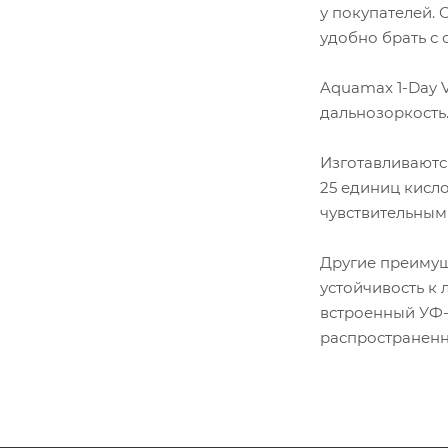
у покупателей. 
удобно брать с 
Aquamax 1-Day 
дальнозоркость
Изготавливаются
25 единиц кисло
чувствительным
Другие преимущ
устойчивость к
встроенный УФ-
распространенн