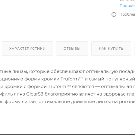
Подроб
Проблем
ХАРАКТЕРИСТИКИ
ОТЗЫВЫ
КАК КУПИТЬ
актные линзы, которые обеспечивают оптимальную посадк
ационную форму кромки Truform™ и самый популярный в
 кромки с формой Truform™ являются — оптимальная п
филь линз Clear58 благоприятно влияет на здоровье гл
ую форму линзы, оптимальное движение линзы на рогов