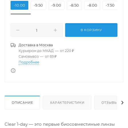
-10.00
-9.50
-9.00
-8.50
-8.00
-7.50
-7
В КОРЗИНУ
Доставка в
Москва
Курьером до МКАД
—
от 220 ₽
Самовывоз
—
от 69 ₽
Подробнее
ОПИСАНИЕ
ХАРАКТЕРИСТИКИ
ОТЗЫВЫ
Clear 1-day — это первые биосовместимые линзы