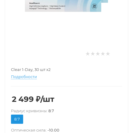
Clear 1-Day, 30 шт х2
Подробности
2 499
₽
/шт
Pадиус кривизны:
8.7
8.7
Оптическая сила:
-10.00