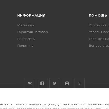
ИНФОРМАЦИЯ
ПОМОЩЬ
Магазины
Условия оп
Гарантия на товар
Условия дос
Реквизиты
Гарантия на
Политика
Вопрос-отв
циалистами и третьими лицами, для анализа событий на нашем в
живание. Продолжая просмотр страниц нашего сайта, вы приним