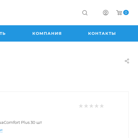
0
ТЬ
КОМПАНИЯ
КОНТАКТЫ
aComfort Plus 30 шт
-9.50
-9.00
-8.50
-8.00
-7.50
ти