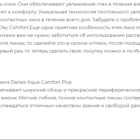
ь очки. Они обеспечивают увлажнение глаз в течение все
ют к комфорту. Уникальная технология постоянного ув
онтактных линз в течение всего дня. Забудете о проблем
ll Day Comfort.Еще одна приятная особенность этих линз 
нзами вам не нужно заботиться об использовании раств
эти линзы, то сделайте это в салоне оптики, после посещ
первый раз, то теперь сделать свою покупку можно и по И
нз Dailies Aqua Comfort Plus
печивают широкий обзор и прекрасное периферическое 
 жизни. Мягкие, гибкие, тонкие контактные линзы соотв
аслаждаться отличным качеством зрения и свободой дв