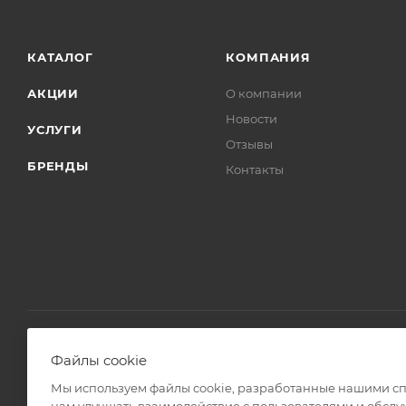
КАТАЛОГ
КОМПАНИЯ
АКЦИИ
О компании
Новости
УСЛУГИ
Отзывы
БРЕНДЫ
Контакты
Файлы cookie
2008 - 2026 © Интернет магазин Линз Курьер
Мы используем файлы cookie, разработанные нашими спе
нам улучшать взаимодействие с пользователями и обслу