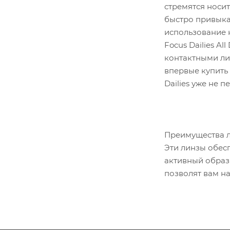
стремятся носит
быстро привыка
использование к
Focus Dailies A
контактными ли
впервые купить 
Dailies уже не 
Преимущества ли
Эти линзы обес
активный образ
позволят вам н