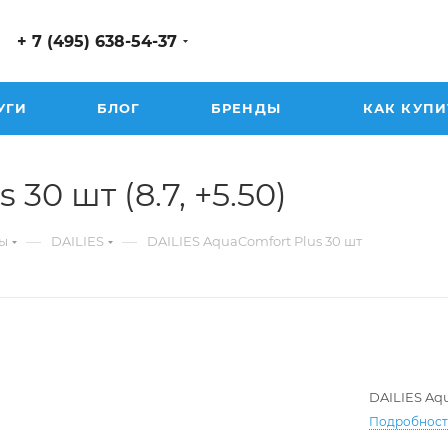
+ 7 (495) 638-54-37
УГИ
БЛОГ
БРЕНДЫ
КАК КУПИ
30 шт (8.7, +5.50)
—
—
ы
DAILIES
DAILIES AquaComfort Plus 30 шт
DAILIES Aqu
-10.00
Подробнос