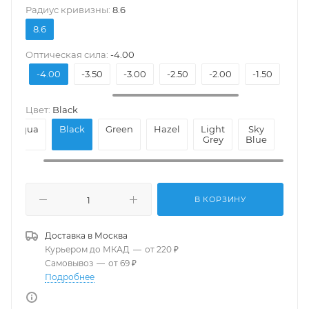
Pадиус кривизны:
8.6
8.6
Оптическая сила:
-4.00
4.50
-4.00
-3.50
-3.00
-2.50
-2.00
-1.50
-1.
Цвет:
Black
Aqua
Black
Green
Hazel
Light
Sky
Grey
Blue
В КОРЗИНУ
Доставка в
Москва
Курьером до МКАД
—
от 220 ₽
Самовывоз
—
от 69 ₽
Подробнее