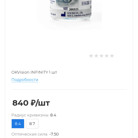
OKVision INFINITY 1 шт
Подробности
840
₽
/шт
Pадиус кривизны:
8.4
8.4
8.7
Оптическая сила:
-7.50