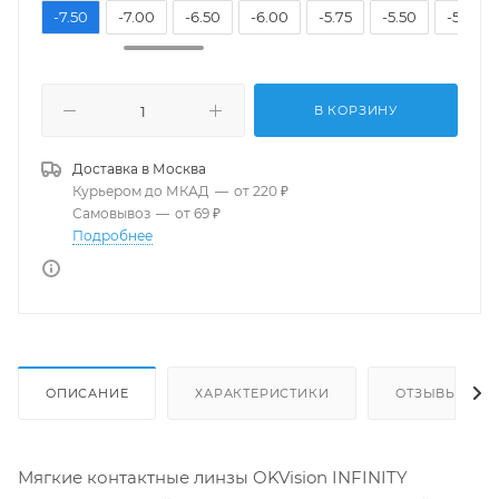
8.00
-7.50
-7.00
-6.50
-6.00
-5.75
-5.50
-5.25
В КОРЗИНУ
Доставка в
Москва
Курьером до МКАД
—
от 220 ₽
Самовывоз
—
от 69 ₽
Подробнее
ОПИСАНИЕ
ХАРАКТЕРИСТИКИ
ОТЗЫВЫ
Мягкие контактные линзы OKVision INFINITY