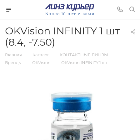
OKVision INFINITY 1 шт
(8.4, -7.50)
—
—
—
Главная
Каталог
КОНТАКТНЫЕ ЛИНЗЫ
—
—
Бренды
OKVision
OKVision INFINITY 1 шт