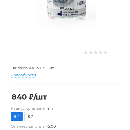
OKVision INFINITY 1 шт
Подробности
840
₽
/шт
Pадиус кривизны:
8.4
8.4
8.7
Оптическая сила:
-5.00