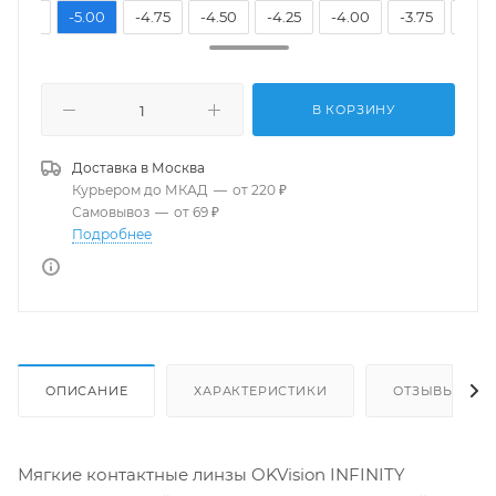
-5.25
-5.00
-4.75
-4.50
-4.25
-4.00
-3.75
-3.5
В КОРЗИНУ
Доставка в
Москва
Курьером до МКАД
—
от 220 ₽
Самовывоз
—
от 69 ₽
Подробнее
ОПИСАНИЕ
ХАРАКТЕРИСТИКИ
ОТЗЫВЫ
Мягкие контактные линзы OKVision INFINITY