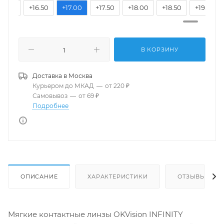
16.00
+16.50
+17.00
+17.50
+18.00
+18.50
+19.00
В КОРЗИНУ
Доставка в
Москва
Курьером до МКАД
—
от 220 ₽
Самовывоз
—
от 69 ₽
Подробнее
ОПИСАНИЕ
ХАРАКТЕРИСТИКИ
ОТЗЫВЫ
Мягкие контактные линзы OKVision INFINITY