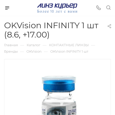
OKVision INFINITY 1 шт
(8.6, +17.00)
—
—
—
Главная
Каталог
КОНТАКТНЫЕ ЛИНЗЫ
—
—
Бренды
OKVision
OKVision INFINITY 1 шт