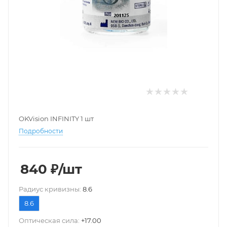
OKVision INFINITY 1 шт
Подробности
840
₽
/шт
Pадиус кривизны:
8.6
8.6
Оптическая сила:
+17.00