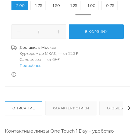
2.25
-2.00
-1.75
-1.50
-1.25
-1.00
-0.75
-0.50
В КОРЗИНУ
Доставка в
Москва
Курьером до МКАД
—
от 220 ₽
Самовывоз
—
от 69 ₽
Подробнее
ОПИСАНИЕ
ХАРАКТЕРИСТИКИ
ОТЗЫВЫ
Контактные линзы One Touch 1 Day – удобство