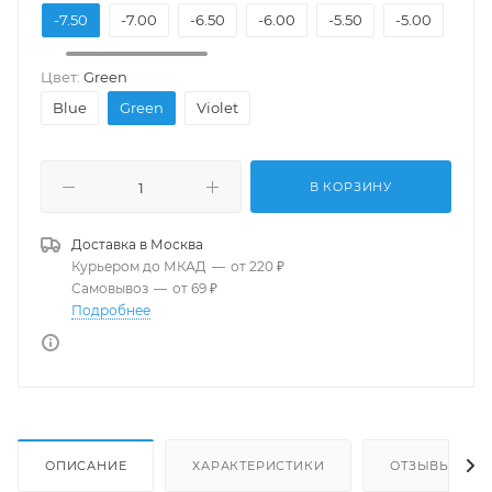
.00
-7.50
-7.00
-6.50
-6.00
-5.50
-5.00
-4.
Цвет:
Green
Blue
Green
Violet
В КОРЗИНУ
Доставка в
Москва
Курьером до МКАД
—
от 220 ₽
Самовывоз
—
от 69 ₽
Подробнее
ОПИСАНИЕ
ХАРАКТЕРИСТИКИ
ОТЗЫВЫ