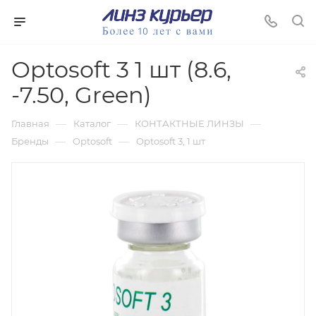
Optosoft 3 1 шт (8.6,
-7.50, Green)
—
—
—
Главная
Каталог
КОНТАКТНЫЕ ЛИНЗЫ
—
—
Бренды
Optosoft
Optosoft 3, 1 шт