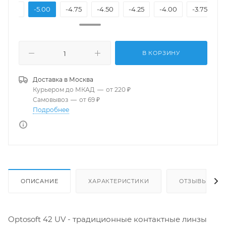
-5.25
-5.00
-4.75
-4.50
-4.25
-4.00
-3.75
-
В КОРЗИНУ
Доставка в
Москва
Курьером до МКАД
—
от 220 ₽
Самовывоз
—
от 69 ₽
Подробнее
ОПИСАНИЕ
ХАРАКТЕРИСТИКИ
ОТЗЫВЫ
Optosoft 42 UV - традиционные контактные линзы