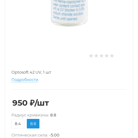
Optosoft 42 UV, 1 шт
Подробности
950
₽
/шт
Pадиус кривизны:
8.8
8.4
8.8
Оптическая сила:
-5.00