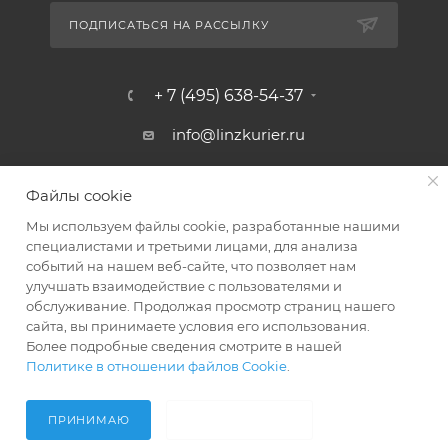
ПОДПИСАТЬСЯ НА РАССЫЛКУ
+ 7 (495) 638-54-37
info@linzkurier.ru
г. Москва, ул. Искры 31/1
Файлы cookie
Мы используем файлы cookie, разработанные нашими
специалистами и третьими лицами, для анализа
событий на нашем веб-сайте, что позволяет нам
улучшать взаимодействие с пользователями и
обслуживание. Продолжая просмотр страниц нашего
сайта, вы принимаете условия его использования.
Более подробные сведения смотрите в нашей
Политике в отношении файлов Cookie
.
2008 - 2026 © Интернет магазин Линз Курьер
ПРИНИМАЮ
НЕ ПРИНИМАЮ
Главная
Кабинет
Корзина
Акции
Контакты
Услуги