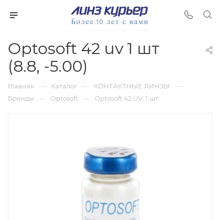
Optosoft 42 uv 1 шт
(8.8, -5.00)
—
—
—
Главная
Каталог
КОНТАКТНЫЕ ЛИНЗЫ
—
—
Бренды
Optosoft
Optosoft 42 UV, 1 шт