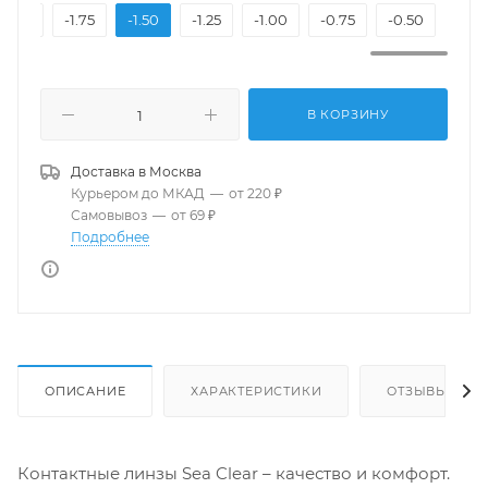
-2.00
-1.75
-1.50
-1.25
-1.00
-0.75
-0.50
В КОРЗИНУ
Доставка в
Москва
Курьером до МКАД
—
от 220 ₽
Самовывоз
—
от 69 ₽
Подробнее
ОПИСАНИЕ
ХАРАКТЕРИСТИКИ
ОТЗЫВЫ
Контактные линзы Sea Clear – качество и комфорт.