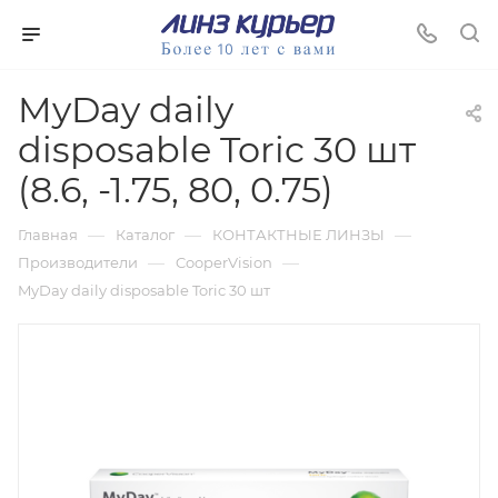
MyDay daily
disposable Toric 30 шт
(8.6, -1.75, 80, 0.75)
—
—
—
Главная
Каталог
КОНТАКТНЫЕ ЛИНЗЫ
—
—
Производители
CooperVision
MyDay daily disposable Toric 30 шт