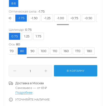
8.6
Оптическая сила:
-1.75
-2.00
-1.75
-1.50
-1.25
-1.00
-0.75
-0.50
-0.25
Цилиндр:
0.75
0.75
1.25
1.75
Ось:
80
20
70
80
90
100
110
160
170
180
В КОРЗИНУ
Доставка в
Москва
Самовывоз
—
от 69 ₽
Подробнее
УТОЧНЯЙТЕ НАЛИЧИЕ