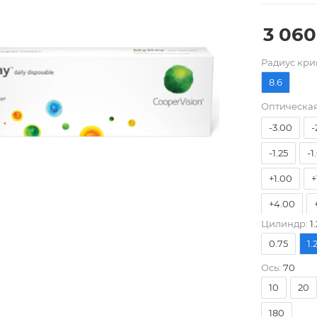
3 060
-10.00
Pадиус кри
-7.00
-
8.6
-4.75
-
Оптическая
-3.00
-
-1.25
-1
+1.00
+
+4.00
Цилиндр:
1.
0.75
1.
Ось:
70
10
20
180