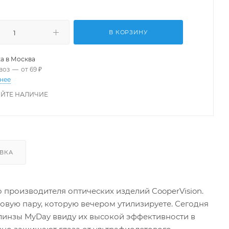
В КОРЗИНУ
а в
Москва
воз
—
от 69 ₽
нее
ЙТЕ НАЛИЧИЕ
ВКА
о производителя оптических изделий CooperVision.
новую пару, которую вечером утилизируете. Сегодня
линзы MyDay ввиду их высокой эффективности в