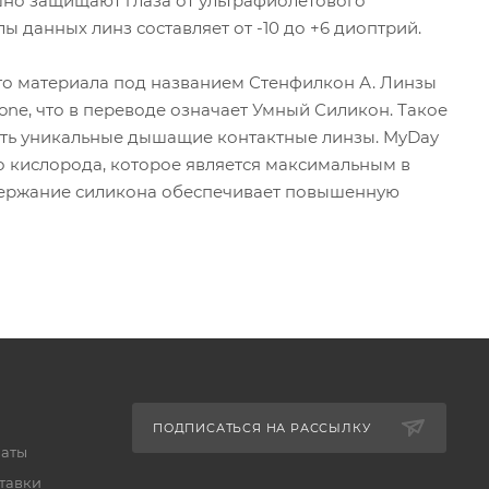
ешно защищают глаза от ультрафиолетового
ы данных линз составляет от -10 до +6 диоптрий.
ого материала под названием Стенфилкон А. Линзы
one, что в переводе означает Умный Силикон. Такое
ть уникальные дышащие контактные линзы. MyDay
во кислорода, которое является максимальным в
держание силикона обеспечивает повышенную
ПОДПИСАТЬСЯ НА РАССЫЛКУ
латы
тавки