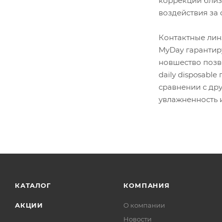
коррекции близо
воздействия за 
Контактные лин
MyDay гарантиру
новшество позв
daily disposabl
сравнении с др
увлажненность 
КАТАЛОГ
КОМПАНИЯ
АКЦИИ
О компании
Новости