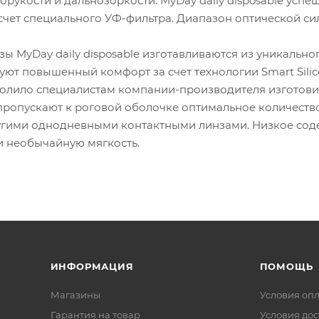
рукости и дальнозоркости. MyDay daily disposable усп
счет специального УФ-фильтра. Диапазон оптической сил
зы MyDay daily disposable изготавливаются из уникальн
ют повышенный комфорт за счет технологии Smart Silic
олило специалистам компании-производителя изготови
e пропускают к роговой оболочке оптимальное количест
угими однодневными контактными линзами. Низкое со
и необычайную мягкость.
ИНФОРМАЦИЯ
ПОМОЩЬ
Магазины
Условия оп
Гарантия на товар
Условия дос