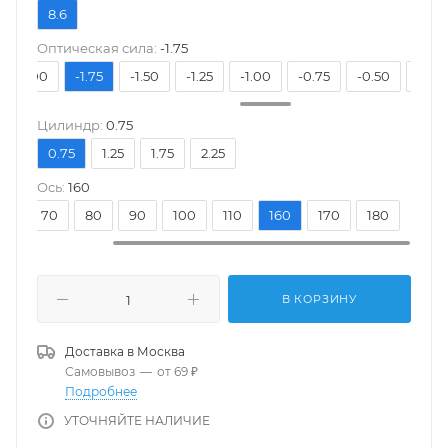
8.6
Оптическая сила:
-1.75
-2.00
-1.75
-1.50
-1.25
-1.00
-0.75
-0.50
-0.25
Цилиндр:
0.75
0.75
1.25
1.75
2.25
Ось:
160
20
70
80
90
100
110
160
170
180
В КОРЗИНУ
Доставка в
Москва
Самовывоз
—
от 69 ₽
Подробнее
УТОЧНЯЙТЕ НАЛИЧИЕ