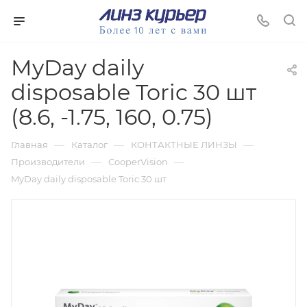
MyDay daily
disposable Toric 30 шт
(8.6, -1.75, 160, 0.75)
—
—
—
Главная
Каталог
КОНТАКТНЫЕ ЛИНЗЫ
—
—
Производители
CooperVision
MyDay daily disposable Toric 30 шт