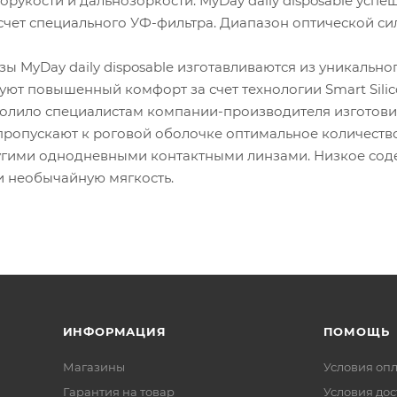
рукости и дальнозоркости. MyDay daily disposable усп
счет специального УФ-фильтра. Диапазон оптической сил
зы MyDay daily disposable изготавливаются из уникальн
ют повышенный комфорт за счет технологии Smart Silic
олило специалистам компании-производителя изготови
e пропускают к роговой оболочке оптимальное количест
угими однодневными контактными линзами. Низкое со
и необычайную мягкость.
ИНФОРМАЦИЯ
ПОМОЩЬ
Магазины
Условия оп
Гарантия на товар
Условия дос