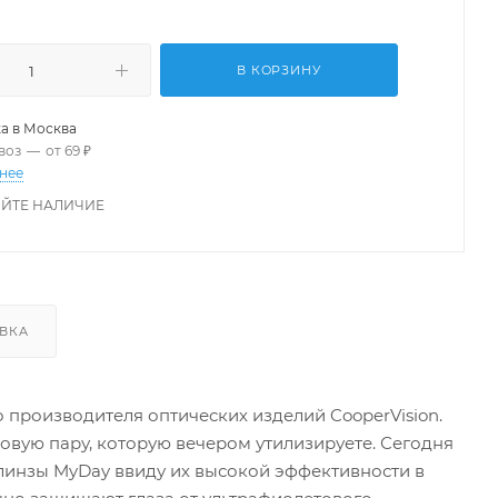
В КОРЗИНУ
а в
Москва
воз
—
от 69 ₽
нее
ЙТЕ НАЛИЧИЕ
ВКА
о производителя оптических изделий CooperVision.
новую пару, которую вечером утилизируете. Сегодня
линзы MyDay ввиду их высокой эффективности в