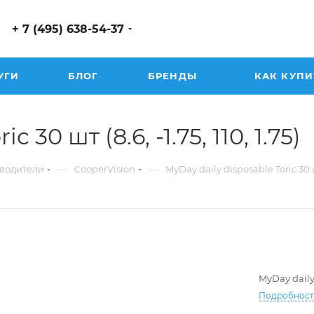
+ 7 (495) 638-54-37
УГИ
БЛОГ
БРЕНДЫ
КАК КУПИ
 30 шт (8.6, -1.75, 110, 1.75)
—
—
водители
CooperVision
MyDay daily disposable Toric 30
MyDay daily
Подробнос