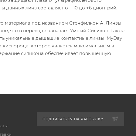
ешно защищают глаза от ультрафиолетового
ы данных линз составляет от -10 до +6 диоптрий.
ого материала под названием Стенфилкон А. Линзы
one, что в переводе означает Умный Силикон. Такое
ть уникальные дышащие контактные линзы. MyDay
во кислорода, которое является максимальным в
держание силикона обеспечивает повышенную
ПОДПИСАТЬСЯ НА РАССЫЛКУ
латы
тавки