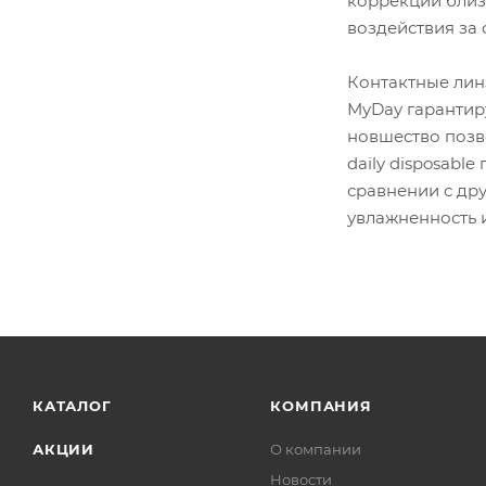
коррекции близо
воздействия за 
Контактные лин
MyDay гарантиру
новшество позв
daily disposabl
сравнении с др
увлажненность 
КАТАЛОГ
КОМПАНИЯ
АКЦИИ
О компании
Новости