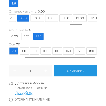
8.6
Оптическая сила:
0.00
-0.25
0.00
+0.50
+1.00
+1.50
+2.00
+2.50
Цилиндр:
1.75
0.75
1.25
1.75
Ось:
70
20
70
80
90
100
110
160
170
180
В КОРЗИНУ
Доставка в
Москва
Самовывоз
—
от 69 ₽
Подробнее
УТОЧНЯЙТЕ НАЛИЧИЕ