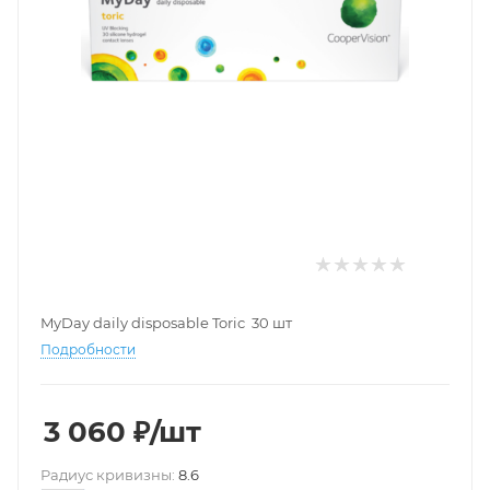
MyDay daily disposable Toric 30 шт
Подробности
3 060
₽
/шт
Pадиус кривизны:
8.6