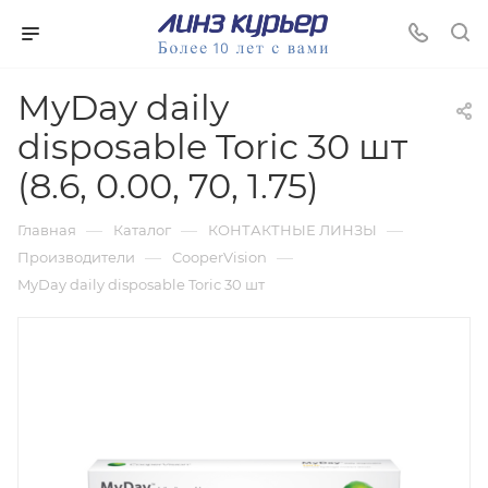
MyDay daily
disposable Toric 30 шт
(8.6, 0.00, 70, 1.75)
—
—
—
Главная
Каталог
КОНТАКТНЫЕ ЛИНЗЫ
—
—
Производители
CooperVision
MyDay daily disposable Toric 30 шт